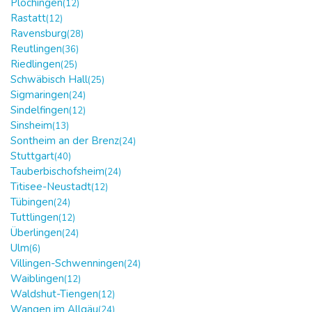
Plochingen
(12)
Rastatt
(12)
Ravensburg
(28)
Reutlingen
(36)
Riedlingen
(25)
Schwäbisch Hall
(25)
Sigmaringen
(24)
Sindelfingen
(12)
Sinsheim
(13)
Sontheim an der Brenz
(24)
Stuttgart
(40)
Tauberbischofsheim
(24)
Titisee-Neustadt
(12)
Tübingen
(24)
Tuttlingen
(12)
Überlingen
(24)
Ulm
(6)
Villingen-Schwenningen
(24)
Waiblingen
(12)
Waldshut-Tiengen
(12)
Wangen im Allgäu
(24)