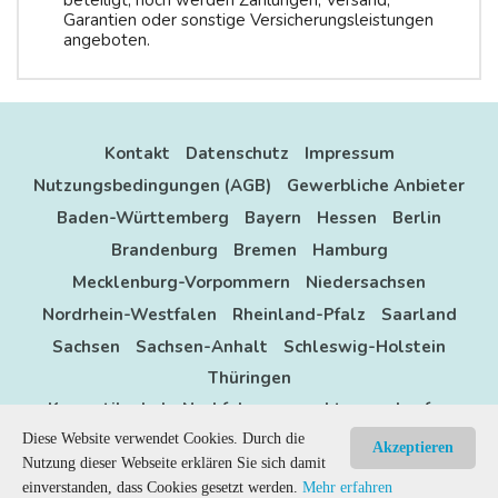
beteiligt, noch werden Zahlungen, Versand,
Garantien oder sonstige Versicherungsleistungen
angeboten.
Kontakt
Datenschutz
Impressum
Nutzungsbedingungen (AGB)
Gewerbliche Anbieter
Baden-Württemberg
Bayern
Hessen
Berlin
Brandenburg
Bremen
Hamburg
Mecklenburg-Vorpommern
Niedersachsen
Nordrhein-Westfalen
Rheinland-Pfalz
Saarland
Sachsen
Sachsen-Anhalt
Schleswig-Holstein
Thüringen
Kosmetikschule Nachfolger gesucht zu verkaufen
Diese Website verwendet Cookies. Durch die
Anzeigen
location
sitemap
categories
Akzeptieren
Nutzung dieser Webseite erklären Sie sich damit
Powered by
Kleinanzeigen kostenlos aufgeben
Nails Spa - -
login
einverstanden, dass Cookies gesetzt werden.
Mehr erfahren