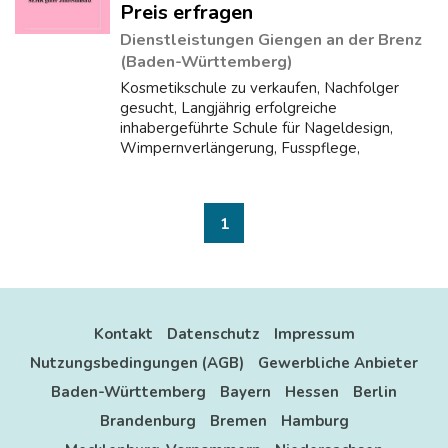
Preis erfragen
Dienstleistungen Giengen an der Brenz
(Baden-Württemberg)
Kosmetikschule zu verkaufen, Nachfolger
gesucht, Langjährig erfolgreiche
inhabergeführte Schule für Nageldesign,
Wimpernverlängerung, Fusspflege,
Microneedling/BB-Glow möchte mittelfristig
seine Nachfolge regeln. Es wird das
erfolgreiche Ausbildungsk...
1
Kontakt
Datenschutz
Impressum
Nutzungsbedingungen (AGB)
Gewerbliche Anbieter
Baden-Württemberg
Bayern
Hessen
Berlin
Brandenburg
Bremen
Hamburg