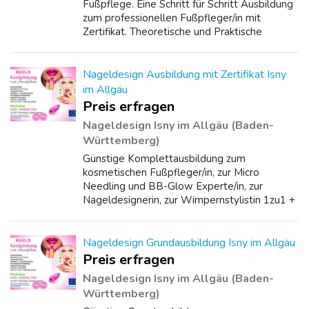
Fußpflege. Eine Schritt für Schritt Ausbildung
zum professionellen Fußpfleger/in mit
Zertifikat. Theoretische und Praktische
Ausbildung. Ihre Intensivausbildung. Lernen
Sie alles über den Aufbau des Fußes, Kno...
Nageldesign Ausbildung mit Zertifikat Isny
im Allgäu
Preis erfragen
Nageldesign Isny im Allgäu (Baden-
Württemberg)
Günstige Komplettausbildung zum
kosmetischen Fußpfleger/in, zur Micro
Needling und BB-Glow Experte/in, zur
Nageldesignerin, zur Wimpernstylistin 1zu1 +
3D. Alle Ausbildungen mit anerkanntem
Zertifikat. Professionelle und praxisorientierte
Qualitäts-A...
Nageldesign Grundausbildung Isny im Allgäu
Preis erfragen
Nageldesign Isny im Allgäu (Baden-
Württemberg)