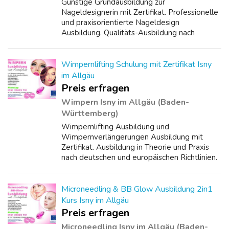
Günstige Grundausbildung zur
Nageldesignerin mit Zertifikat. Professionelle
und praxisorientierte Nageldesign
Ausbildung. Qualitäts-Ausbildung nach
deutschen und europäischen Richtlinien.
Wichtige Nagelerkrankungen, Mykosen,
Nagelveränderungen, Vorbe...
Wimpernlifting Schulung mit Zertifikat Isny
im Allgäu
Preis erfragen
Wimpern Isny im Allgäu (Baden-
Württemberg)
Wimpernlifting Ausbildung und
Wimpernverlängerungen Ausbildung mit
Zertifikat. Ausbildung in Theorie und Praxis
nach deutschen und europäischen Richtlinien.
4 Tage inkl. 3 Zertifikate- inklusive:
Wimpernlifting, Wimpern auffüllen, Wimpern
färben, Aug...
Microneedling & BB Glow Ausbildung 2in1
Kurs Isny im Allgäu
Preis erfragen
Microneedling Isny im Allgäu (Baden-