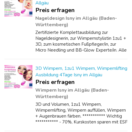
Allgäu
Preis erfragen
Nageldesign Isny im Allgäu (Baden-
Württemberg)
Zertifizierte Komplettausbildung zur
Nageldesignerin, zur Wimpernstylistin 1zu1 +
3D, zum kosmetischen Fußpfleger/in, zur
Micro Needling und BB-Glow Experte/in. Alle
Ausbildungen mit anerkanntem Zertifikat.
Professionelle und praxisorientierte Qualit...
3D Wimpern, 1zu1 Wimpern, Wimpernlifting
Ausbildung 4Tage Isny im Allgäu
Preis erfragen
Wimpern Isny im Allgäu (Baden-
Württemberg)
3D und Volumen, 1zu1 Wimpern,
Wimpernlifting, Wimpern auffüllen, Wimpern
+ Augenbrauen färben. *********** Wichtig
*********** - 70%, Kurskosten sparen mit ESF
nur noch bis zum 31.08.2026 möglich, dann