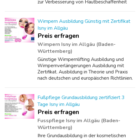
zur Verbesserung von Hautbeschaffenheit
und Elastizität. In dieser Microneedling und
BB Glow Ausbildung lernen Sie Schr...
Wimpern Ausbildung Günstig mit Zertifikat
Isny im Allgäu
Preis erfragen
Wimpern Isny im Allgäu (Baden-
Württemberg)
Günstige Wimpernlifting Ausbildung und
Wimpernverlängerungen Ausbildung mit
Zertifikat. Ausbildung in Theorie und Praxis
nach deutschen und europäischen Richtlinien.
Professionelle und praxisorientierte
Qualitäts-Ausbildung. 4 Tage. ***********
Wicht...
Fußpflege Grundausbildung zertifiziert 3
Tage Isny im Allgäu
Preis erfragen
Fusspflege Isny im Allgäu (Baden-
Württemberg)
Ihre Grundausbildung in der kosmetischen