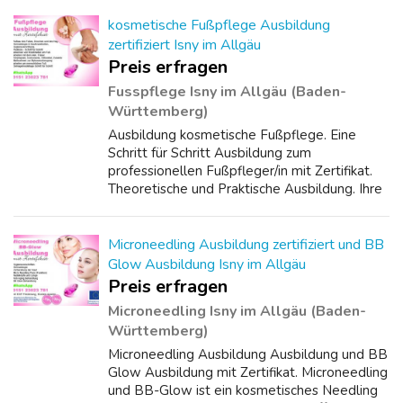
nie wieder!!!
********************************* ...
kosmetische Fußpflege Ausbildung
zertifiziert Isny im Allgäu
Preis erfragen
Fusspflege Isny im Allgäu (Baden-
Württemberg)
Ausbildung kosmetische Fußpflege. Eine
Schritt für Schritt Ausbildung zum
professionellen Fußpfleger/in mit Zertifikat.
Theoretische und Praktische Ausbildung. Ihre
Intensivausbildung. Lernen Sie alles über den
Aufbau des Fußes, Knochen, Krankheiten ...
Microneedling Ausbildung zertifiziert und BB
Glow Ausbildung Isny im Allgäu
Preis erfragen
Microneedling Isny im Allgäu (Baden-
Württemberg)
Microneedling Ausbildung Ausbildung und BB
Glow Ausbildung mit Zertifikat. Microneedling
und BB-Glow ist ein kosmetisches Needling