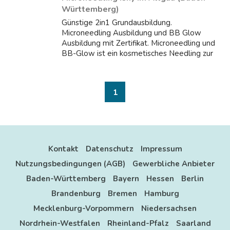
Württemberg)
Günstige 2in1 Grundausbildung.
Microneedling Ausbildung und BB Glow
Ausbildung mit Zertifikat. Microneedling und
BB-Glow ist ein kosmetisches Needling zur
Verbesserung von Hautbeschaffenheit und
Elastizität. In dieser Microneedling und BB
Glow Ausbil...
1
Kontakt
Datenschutz
Impressum
Nutzungsbedingungen (AGB)
Gewerbliche Anbieter
Baden-Württemberg
Bayern
Hessen
Berlin
Brandenburg
Bremen
Hamburg
Mecklenburg-Vorpommern
Niedersachsen
Nordrhein-Westfalen
Rheinland-Pfalz
Saarland