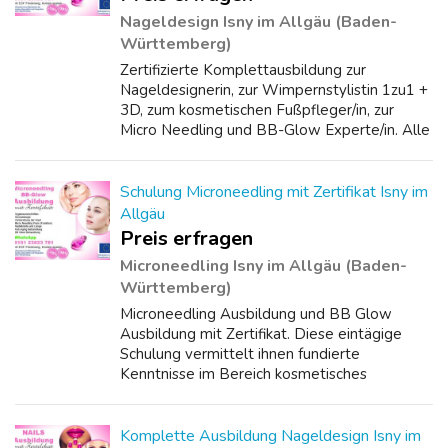
Nageldesign Isny im Allgäu (Baden-
Württemberg)
Zertifizierte Komplettausbildung zur
Nageldesignerin, zur Wimpernstylistin 1zu1 +
3D, zum kosmetischen Fußpfleger/in, zur
Micro Needling und BB-Glow Experte/in. Alle
Ausbildungen mit anerkanntem Zertifikat.
Professionelle und praxisorientierte Qualit...
Schulung Microneedling mit Zertifikat Isny im
Allgäu
Preis erfragen
Microneedling Isny im Allgäu (Baden-
Württemberg)
Microneedling Ausbildung und BB Glow
Ausbildung mit Zertifikat. Diese eintägige
Schulung vermittelt ihnen fundierte
Kenntnisse im Bereich kosmetisches
Microneedling und BB-Glow. In dieser
Ausbildung lernen Sie Schritt für Schritt die
professionelle A...
Komplette Ausbildung Nageldesign Isny im