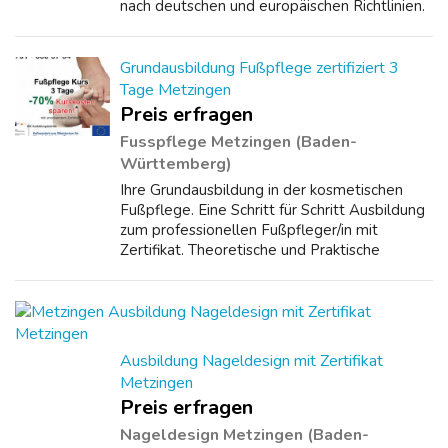
nach deutschen und europäischen Richtlinien.
Professionelle und praxisorientierte
Qualitäts-Ausbildung. 4 Tage. ********
Beispiel...
Grundausbildung Fußpflege zertifiziert 3
Tage Metzingen
Preis erfragen
Fusspflege Metzingen (Baden-
Württemberg)
Ihre Grundausbildung in der kosmetischen
Fußpflege. Eine Schritt für Schritt Ausbildung
zum professionellen Fußpfleger/in mit
Zertifikat. Theoretische und Praktische
Ausbildung. Ihre Intensivausbildung. Lernen
Sie alles über den Aufbau des Fußes, Kno...
Ausbildung Nageldesign mit Zertifikat
Metzingen
Preis erfragen
Nageldesign Metzingen (Baden-