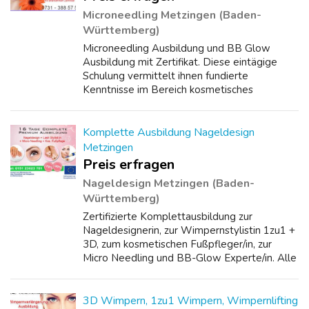
Microneedling Metzingen (Baden-
Württemberg)
Microneedling Ausbildung und BB Glow
Ausbildung mit Zertifikat. Diese eintägige
Schulung vermittelt ihnen fundierte
Kenntnisse im Bereich kosmetisches
Microneedling und BB-Glow. In dieser
Ausbildung lernen Sie Schritt für Schritt die
professionelle A...
Komplette Ausbildung Nageldesign
Metzingen
Preis erfragen
Nageldesign Metzingen (Baden-
Württemberg)
Zertifizierte Komplettausbildung zur
Nageldesignerin, zur Wimpernstylistin 1zu1 +
3D, zum kosmetischen Fußpfleger/in, zur
Micro Needling und BB-Glow Experte/in. Alle
Ausbildungen mit anerkanntem Zertifikat.
Professionelle und praxisorientierte Qualit...
3D Wimpern, 1zu1 Wimpern, Wimpernlifting