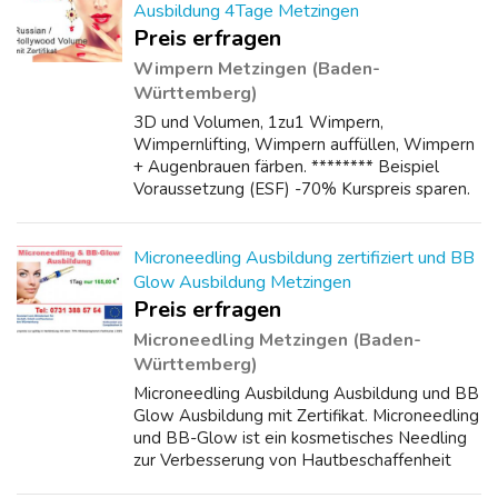
Ausbildung 4Tage Metzingen
Preis erfragen
Wimpern Metzingen (Baden-
Württemberg)
3D und Volumen, 1zu1 Wimpern,
Wimpernlifting, Wimpern auffüllen, Wimpern
+ Augenbrauen färben. ******** Beispiel
Voraussetzung (ESF) -70% Kurspreis sparen.
******** 1. Ich wohne oder arbeite in Baden-
Württemberg? = Ja. 2. Ich habe kein Beruf
gelernt,...
Microneedling Ausbildung zertifiziert und BB
Glow Ausbildung Metzingen
Preis erfragen
Microneedling Metzingen (Baden-
Württemberg)
Microneedling Ausbildung Ausbildung und BB
Glow Ausbildung mit Zertifikat. Microneedling
und BB-Glow ist ein kosmetisches Needling
zur Verbesserung von Hautbeschaffenheit
und Elastizität. In dieser Microneedling und